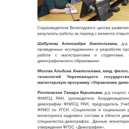
Соруководители Вологодского центра развити
результаты работы за период с момента открыт
Шабунова Александра Анатольевна,
д-р
проведенных исследованиях и разработке пр
работе с магистрантами и студентами, 
демографического образования.
Мехова Альбина Анатольевна,
канд. филос
технологий Череповецкого государств
магистерскую программу «Управление демо
Ростовская Тамара Керимовна
, д-р социол.
ФНИСЦ РАН, руководитель Координационно
демографии ФНИСЦ РАН, председатель Учеб
ФУМО по УГСН «Социология и социальная р
мониторинга кадрового состава в области де
специалистах-демографах. Данные монитори
утверждения ФГОС «Демография».